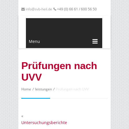
info@svb-heil.de
+49 (0) 66 61 / 600 56 50
SVB-Heil
Menu
Prüfungen nach
UVV
Home
/
leistungen
/
Prüfungen nach UVV
«
Untersuchungsberichte